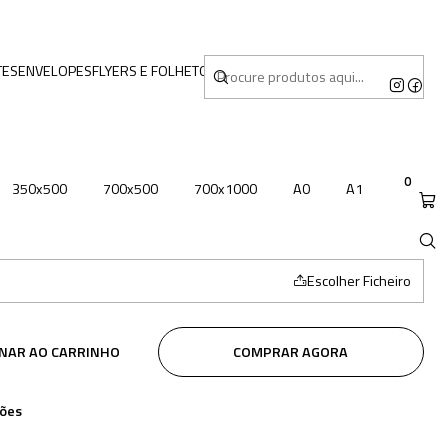
TES
ENVELOPES
FLYERS E FOLHETOS
MERCHANDISING
0
350x500
700x500
700x1000
A0
A1
Escolher Ficheiro
ONAR AO CARRINHO
COMPRAR AGORA
ções