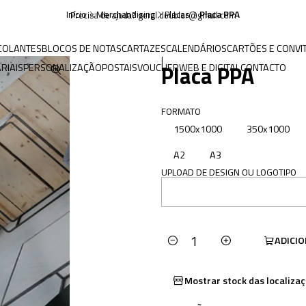
Início
Merchandising
Placas
Placa PPA
Precisa de ajuda? geral.doubler@gmail.com
COLANTES
BLOCOS DE NOTAS
CARTAZES
CALENDÁRIOS
CARTÕES E CONVI
|
Placa PPA
RIAIS
PERSONALIZAÇÃO
POSTAIS
VOUCHER
WEB E DIGITAL
CONTACTO
FORMATO
1500x1000
350x1000
A2
A3
UPLOAD DE DESIGN OU LOGOTIPO
ADICI
Quantidade
Mostrar stock das localiza