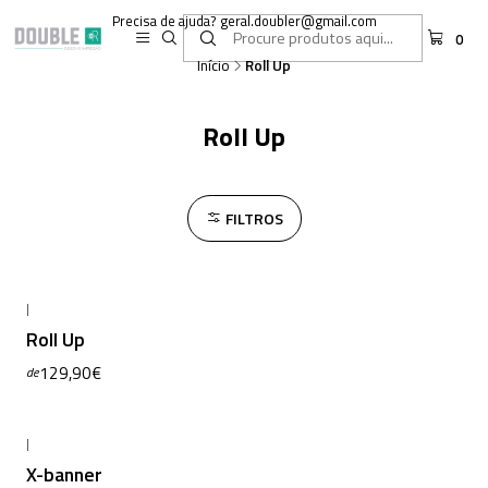
Precisa de ajuda? geral.doubler@gmail.com
0
Início
Roll Up
Roll Up
FILTROS
|
Roll Up
129,90€
de
|
X-banner