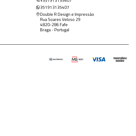
+351913135407
351913135407
Double R Design e Impressão
Rua Soares Veloso 29
4820-286 Fafe
Braga - Portugal