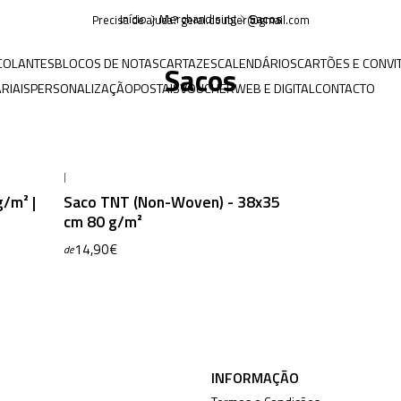
Início
Merchandising
Sacos
Precisa de ajuda? geral.doubler@gmail.com
COLANTES
BLOCOS DE NOTAS
CARTAZES
CALENDÁRIOS
CARTÕES E CONVI
Sacos
RIAIS
PERSONALIZAÇÃO
POSTAIS
VOUCHER
WEB E DIGITAL
CONTACTO
|
/m² |
Saco TNT (Non-Woven) - 38x35
cm 80 g/m²
14,90€
de
INFORMAÇÃO