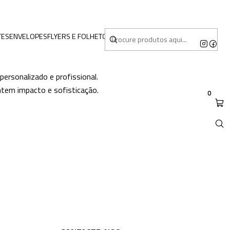
TES
ENVELOPES
FLYERS E FOLHETOS
MERCHANDISING
rsonalizado e profissional.
ntem impacto e sofisticação.
0