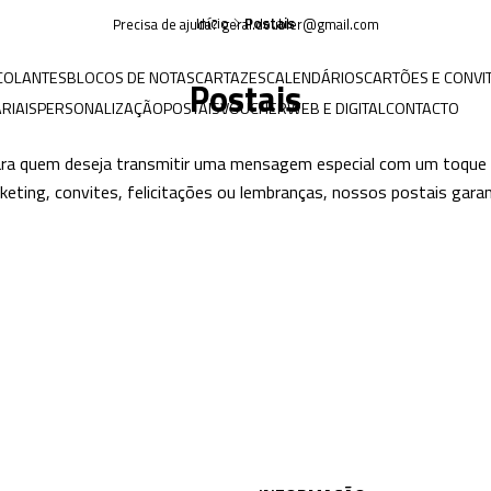
Início
Postais
Precisa de ajuda? geral.doubler@gmail.com
COLANTES
BLOCOS DE NOTAS
CARTAZES
CALENDÁRIOS
CARTÕES E CONVI
Postais
RIAIS
PERSONALIZAÇÃO
POSTAIS
VOUCHER
WEB E DIGITAL
CONTACTO
ara quem deseja transmitir uma mensagem especial com um toque pe
eting, convites, felicitações ou lembranças, nossos postais gara