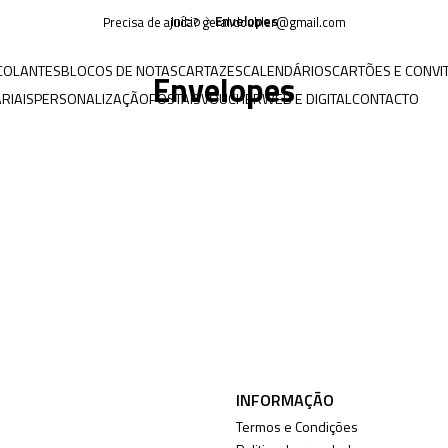
Início
Envelopes
Precisa de ajuda? geral.doubler@gmail.com
COLANTES
BLOCOS DE NOTAS
CARTAZES
CALENDÁRIOS
CARTÕES E CONVI
Envelopes
RIAIS
PERSONALIZAÇÃO
POSTAIS
VOUCHER
WEB E DIGITAL
CONTACTO
INFORMAÇÃO
Termos e Condições