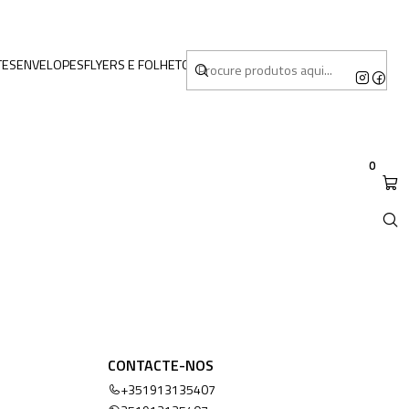
TES
ENVELOPES
FLYERS E FOLHETOS
MERCHANDISING
0
CONTACTE-NOS
+351913135407