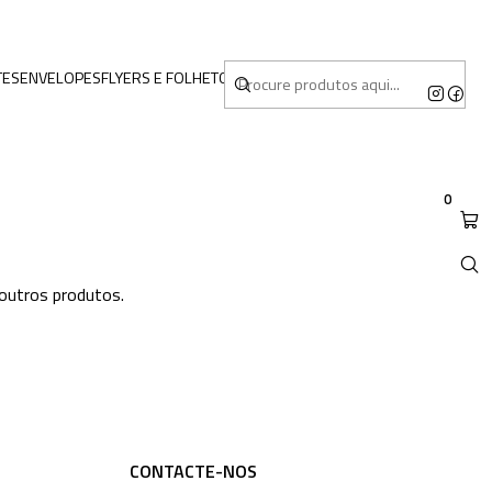
TES
ENVELOPES
FLYERS E FOLHETOS
MERCHANDISING
0
 outros produtos.
CONTACTE-NOS