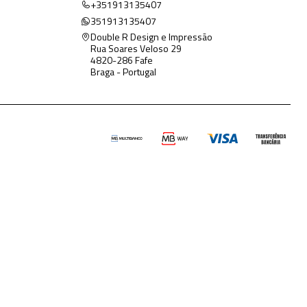
+351913135407
351913135407
Double R Design e Impressão
Rua Soares Veloso 29
4820-286 Fafe
Braga - Portugal