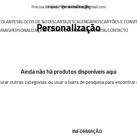
Início
Personalização
Precisa de ajuda? geral.doubler@gmail.com
COLANTES
BLOCOS DE NOTAS
CARTAZES
CALENDÁRIOS
CARTÕES E CONVI
Personalização
RIAIS
PERSONALIZAÇÃO
POSTAIS
VOUCHER
WEB E DIGITAL
CONTACTO
Ainda não há produtos disponíveis aqui
urar outras categorias ou usar a barra de pesquisa para encontrar
INFORMAÇÃO