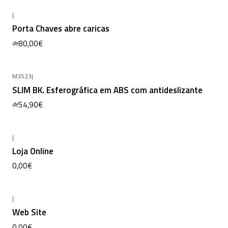
|
Porta Chaves abre caricas
80,00€
de
M3523
|
SLIM BK. Esferográfica em ABS com antideslizante
54,90€
de
|
Não Disponível
Loja Online
0,00€
|
Não Disponível
Web Site
0,00€