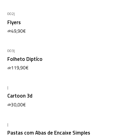
002
|
Flyers
49,90€
de
003
|
Folheto Diptíco
119,90€
de
|
Cartoon 3d
30,00€
de
|
Pastas com Abas de Encaixe Simples