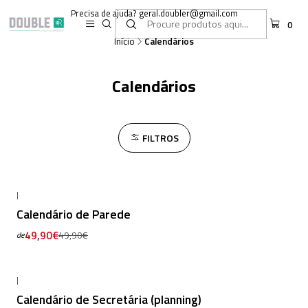
Precisa de ajuda? geral.doubler@gmail.com
0
Início
Calendários
Calendários
FILTROS
|
-13% DESCONTO
Calendário de Parede
49,90€
49,90€
de
|
Calendário de Secretária (planning)