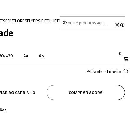
TES
ENVELOPES
FLYERS E FOLHETOS
MERCHANDISING
dade
0
30x430
A4
A5
Escolher Ficheiro
ONAR AO CARRINHO
COMPRAR AGORA
ções