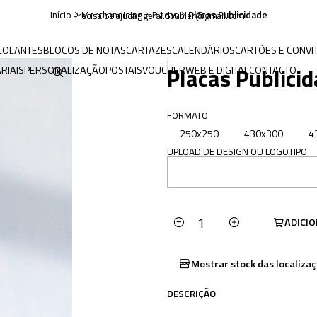
Início
Merchandising
Placas
Placas Publicidade
Precisa de ajuda? geral.doubler@gmail.com
COLANTES
BLOCOS DE NOTAS
CARTAZES
CALENDÁRIOS
CARTÕES E CONVI
|
Placas Publici
RIAIS
PERSONALIZAÇÃO
POSTAIS
VOUCHER
WEB E DIGITAL
CONTACTO
FORMATO
250x250
430x300
4
UPLOAD DE DESIGN OU LOGOTIPO
ADICI
Quantidade
Mostrar stock das localiza
DESCRIÇÃO