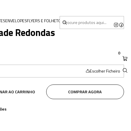
TES
ENVELOPES
FLYERS E FOLHETOS
MERCHANDISING
dade Redondas
0
Escolher Ficheiro
ONAR AO CARRINHO
COMPRAR AGORA
ções