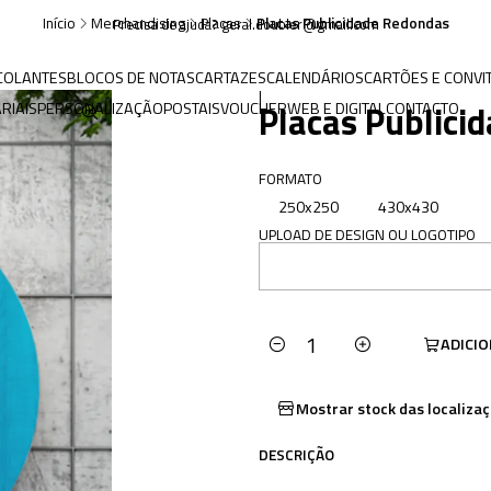
Início
Merchandising
Placas
Placas Publicidade Redondas
Precisa de ajuda? geral.doubler@gmail.com
COLANTES
BLOCOS DE NOTAS
CARTAZES
CALENDÁRIOS
CARTÕES E CONVI
|
Placas Publici
RIAIS
PERSONALIZAÇÃO
POSTAIS
VOUCHER
WEB E DIGITAL
CONTACTO
FORMATO
250x250
430x430
UPLOAD DE DESIGN OU LOGOTIPO
ADICI
Quantidade
Mostrar stock das localiza
DESCRIÇÃO