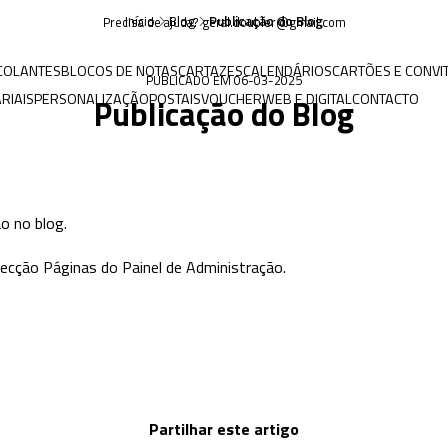
Início
Blog
Publicação do Blog
Precisa de ajuda? geral.doubler@gmail.com
COLANTES
BLOCOS DE NOTAS
CARTAZES
CALENDÁRIOS
CARTÕES E CONVI
PUBLICADO EM 06-03-2025
RIAIS
PERSONALIZAÇÃO
POSTAIS
VOUCHER
WEB E DIGITAL
CONTACTO
Publicação do Blog
ão no blog.
 secção Páginas do Painel de Administração.
Partilhar este artigo