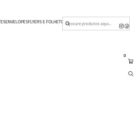
TES
ENVELOPES
FLYERS E FOLHETOS
MERCHANDISING
0