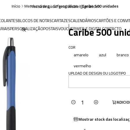
Início
Merchandising
Esferográficas
Caribe 500 unidades
Precisa de ajuda? geral.doubler@gmail.com
COLANTES
BLOCOS DE NOTAS
CARTAZES
CALENDÁRIOS
CARTÕES E CONVI
|
Caribe 500 uni
RIAIS
PERSONALIZAÇÃO
POSTAIS
VOUCHER
WEB E DIGITAL
CONTACTO
COR
amarelo
azul
branco
vermelho
UPLOAD DE DESIGN OU LOGOTIPO
ADICI
Quantidade
Mostrar stock das localiza