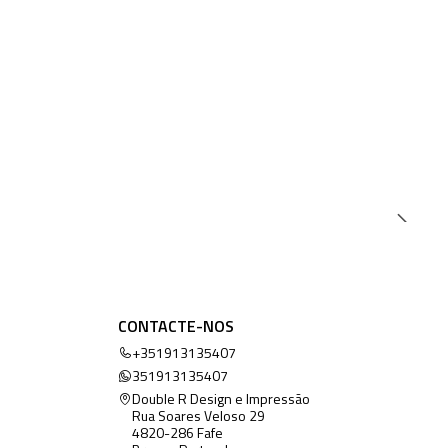
CONTACTE-NOS
+351913135407
351913135407
Double R Design e Impressão
Rua Soares Veloso 29
4820-286 Fafe