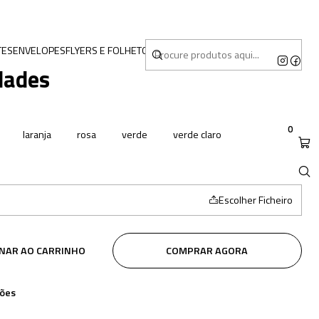
TES
ENVELOPES
FLYERS E FOLHETOS
MERCHANDISING
dades
0
laranja
rosa
verde
verde claro
Escolher Ficheiro
ONAR AO CARRINHO
COMPRAR AGORA
ções